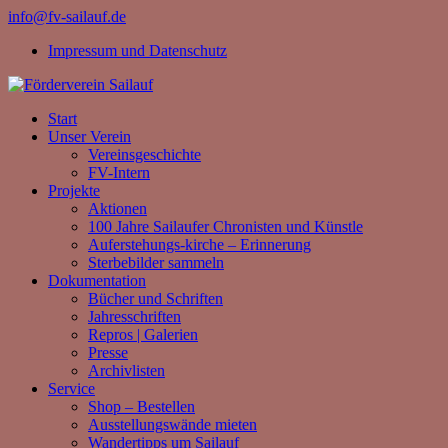
info@fv-sailauf.de
Impressum und Datenschutz
Start
Unser Verein
Vereinsgeschichte
FV-Intern
Projekte
Aktionen
100 Jahre Sailaufer Chronisten und Künstle
Auferstehungs-kirche – Erinnerung
Sterbebilder sammeln
Dokumentation
Bücher und Schriften
Jahresschriften
Repros | Galerien
Presse
Archivlisten
Service
Shop – Bestellen
Ausstellungswände mieten
Wandertipps um Sailauf