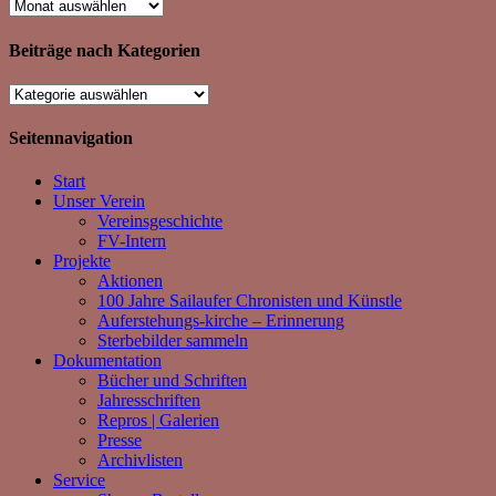
Beiträge
nach
Monaten
Beiträge nach Kategorien
Beiträge
nach
Kategorien
Seitennavigation
Start
Unser Verein
Vereinsgeschichte
FV-Intern
Projekte
Aktionen
100 Jahre Sailaufer Chronisten und Künstle
Auferstehungs-kirche – Erinnerung
Sterbebilder sammeln
Dokumentation
Bücher und Schriften
Jahresschriften
Repros | Galerien
Presse
Archivlisten
Service