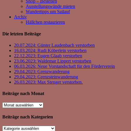
Shop – Bestellen
Ausstellungswände mieten
Wandertipps um Sailauf
Archiv
Hällchen restaurieren
Die letzten Beiträge
20.07.2024: Günter Laudenbach verstorben
16.03.2024: Rudi Köberlein verstorben
22.12.2023: Eugen Glaab verstorben
23.06.2023: Waldemar Lippert verstorben
06.03.2026: Neue Vorstandschaft für den Förderverein
29.04.2023: Grenzwanderung
29.04.2023: Grenzsteinwanderung
26.03.2023: Max Stenger verstorben.
Beiträge nach Monat
Beiträge
nach
Monat
Beiträge nach Kategorien
Beiträge