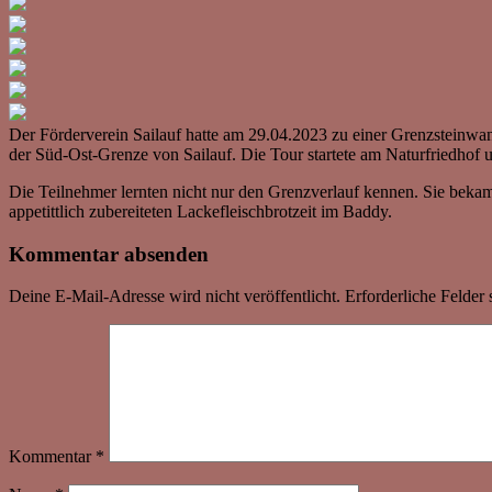
Der Förderverein Sailauf hatte am 29.04.2023 zu einer Grenzsteinw
der Süd-Ost-Grenze von Sailauf. Die Tour startete am Naturfriedhof 
Die Teilnehmer lernten nicht nur den Grenzverlauf kennen. Sie bekam
appetittlich zubereiteten Lackefleischbrotzeit im Baddy.
Kommentar absenden
Deine E-Mail-Adresse wird nicht veröffentlicht.
Erforderliche Felder 
Kommentar
*