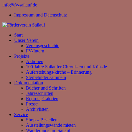
info@fv-sailauf.de
Impressum und Datenschutz
Start
Unser Verein
Vereinsgeschichte
FV-Intern
Projekte
Aktionen
100 Jahre Sailaufer Chronisten und Künstle
Auferstehungs-kirche – Erinnerung
Sterbebilder sammeln
Dokumentation
Bücher und Schriften
Jahresschriften
Repros | Galerien
Presse
Archivlisten
Service
Shop – Bestellen
Ausstellungswände mieten
Wandertipps um Sailauf