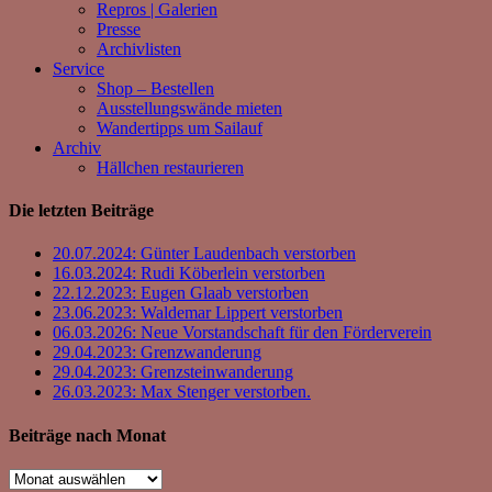
Repros | Galerien
Presse
Archivlisten
Service
Shop – Bestellen
Ausstellungswände mieten
Wandertipps um Sailauf
Archiv
Hällchen restaurieren
Die letzten Beiträge
20.07.2024: Günter Laudenbach verstorben
16.03.2024: Rudi Köberlein verstorben
22.12.2023: Eugen Glaab verstorben
23.06.2023: Waldemar Lippert verstorben
06.03.2026: Neue Vorstandschaft für den Förderverein
29.04.2023: Grenzwanderung
29.04.2023: Grenzsteinwanderung
26.03.2023: Max Stenger verstorben.
Beiträge nach Monat
Beiträge