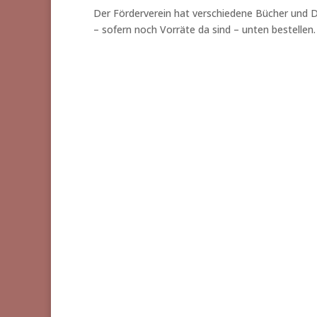
Der Förderverein hat verschiedene Bücher und Dr
– sofern noch Vorräte da sind – unten bestellen.
100 Jahre Sailaufer Chronist
und Künstler
Sonderedition
70,00
€
/
Stück