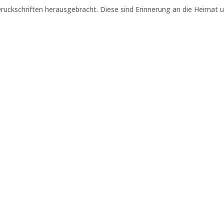
uckschriften herausgebracht. Diese sind Erinnerung an die Heimat u
en
Ein Liebeslied an Eichenberg
Heiner Eich: Poet - Maler - Heimatforscher
25,00
€
/
Stück