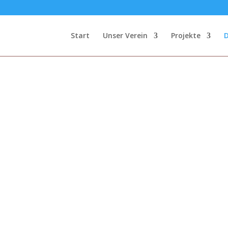
Start
Unser Verein
Projekte
e
Presse
Archivlisten