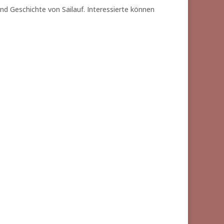
nd Geschichte von Sailauf. Interessierte können
Werke von Rudi Hafner
Versuch einer Gesamtschau
25,00
€
/
Stück