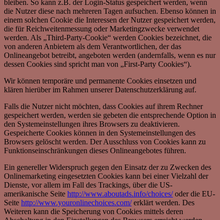
bleiben. So kann z.B. der Login-Status gespeichert werden, wenn
die Nutzer diese nach mehreren Tagen aufsuchen. Ebenso können in
einem solchen Cookie die Interessen der Nutzer gespeichert werden,
die für Reichweitenmessung oder Marketingzwecke verwendet
werden. Als „Third-Party-Cookie“ werden Cookies bezeichnet, die
von anderen Anbietern als dem Verantwortlichen, der das
Onlineangebot betreibt, angeboten werden (andernfalls, wenn es nur
dessen Cookies sind spricht man von „First-Party Cookies“).
Wir können temporäre und permanente Cookies einsetzen und
klären hierüber im Rahmen unserer Datenschutzerklärung auf.
Falls die Nutzer nicht möchten, dass Cookies auf ihrem Rechner
gespeichert werden, werden sie gebeten die entsprechende Option in
den Systemeinstellungen ihres Browsers zu deaktivieren.
Gespeicherte Cookies können in den Systemeinstellungen des
Browsers gelöscht werden. Der Ausschluss von Cookies kann zu
Funktionseinschränkungen dieses Onlineangebotes führen.
Ein genereller Widerspruch gegen den Einsatz der zu Zwecken des
Onlinemarketing eingesetzten Cookies kann bei einer Vielzahl der
Dienste, vor allem im Fall des Trackings, über die US-
amerikanische Seite
http://www.aboutads.info/choices/
oder die EU-
Seite
http://www.youronlinechoices.com/
erklärt werden. Des
Weiteren kann die Speicherung von Cookies mittels deren