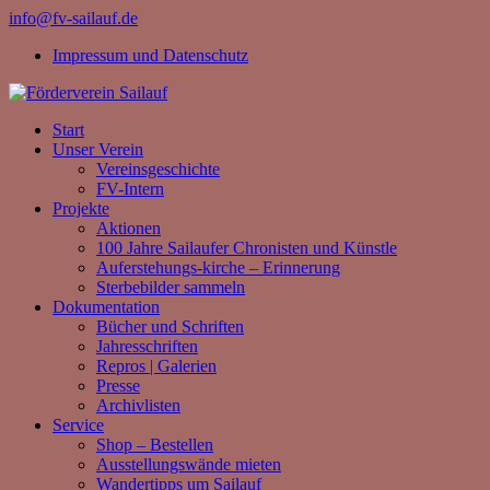
info@fv-sailauf.de
Impressum und Datenschutz
Start
Unser Verein
Vereinsgeschichte
FV-Intern
Projekte
Aktionen
100 Jahre Sailaufer Chronisten und Künstle
Auferstehungs-kirche – Erinnerung
Sterbebilder sammeln
Dokumentation
Bücher und Schriften
Jahresschriften
Repros | Galerien
Presse
Archivlisten
Service
Shop – Bestellen
Ausstellungswände mieten
Wandertipps um Sailauf