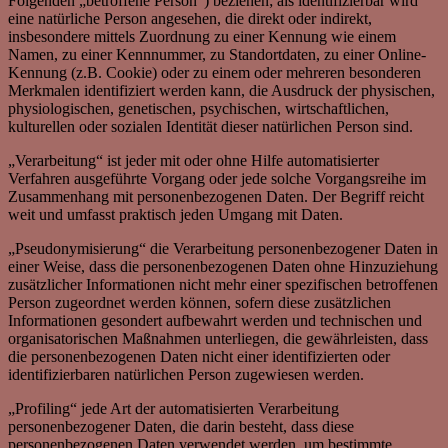
Folgenden „betroffene Person“) beziehen; als identifizierbar wird
eine natürliche Person angesehen, die direkt oder indirekt,
insbesondere mittels Zuordnung zu einer Kennung wie einem
Namen, zu einer Kennnummer, zu Standortdaten, zu einer Online-
Kennung (z.B. Cookie) oder zu einem oder mehreren besonderen
Merkmalen identifiziert werden kann, die Ausdruck der physischen,
physiologischen, genetischen, psychischen, wirtschaftlichen,
kulturellen oder sozialen Identität dieser natürlichen Person sind.
„Verarbeitung“ ist jeder mit oder ohne Hilfe automatisierter
Verfahren ausgeführte Vorgang oder jede solche Vorgangsreihe im
Zusammenhang mit personenbezogenen Daten. Der Begriff reicht
weit und umfasst praktisch jeden Umgang mit Daten.
„Pseudonymisierung“ die Verarbeitung personenbezogener Daten in
einer Weise, dass die personenbezogenen Daten ohne Hinzuziehung
zusätzlicher Informationen nicht mehr einer spezifischen betroffenen
Person zugeordnet werden können, sofern diese zusätzlichen
Informationen gesondert aufbewahrt werden und technischen und
organisatorischen Maßnahmen unterliegen, die gewährleisten, dass
die personenbezogenen Daten nicht einer identifizierten oder
identifizierbaren natürlichen Person zugewiesen werden.
„Profiling“ jede Art der automatisierten Verarbeitung
personenbezogener Daten, die darin besteht, dass diese
personenbezogenen Daten verwendet werden, um bestimmte