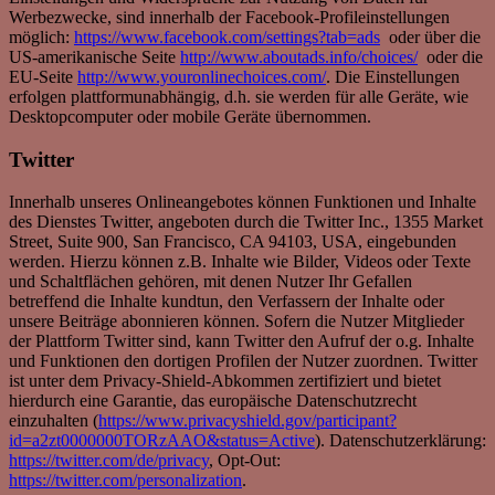
Werbezwecke, sind innerhalb der Facebook-Profileinstellungen
möglich:
https://www.facebook.com/settings?tab=ads
oder über die
US-amerikanische Seite
http://www.aboutads.info/choices/
oder die
EU-Seite
http://www.youronlinechoices.com/
. Die Einstellungen
erfolgen plattformunabhängig, d.h. sie werden für alle Geräte, wie
Desktopcomputer oder mobile Geräte übernommen.
Twitter
Innerhalb unseres Onlineangebotes können Funktionen und Inhalte
des Dienstes Twitter, angeboten durch die Twitter Inc., 1355 Market
Street, Suite 900, San Francisco, CA 94103, USA, eingebunden
werden. Hierzu können z.B. Inhalte wie Bilder, Videos oder Texte
und Schaltflächen gehören, mit denen Nutzer Ihr Gefallen
betreffend die Inhalte kundtun, den Verfassern der Inhalte oder
unsere Beiträge abonnieren können. Sofern die Nutzer Mitglieder
der Plattform Twitter sind, kann Twitter den Aufruf der o.g. Inhalte
und Funktionen den dortigen Profilen der Nutzer zuordnen. Twitter
ist unter dem Privacy-Shield-Abkommen zertifiziert und bietet
hierdurch eine Garantie, das europäische Datenschutzrecht
einzuhalten (
https://www.privacyshield.gov/participant?
id=a2zt0000000TORzAAO&status=Active
). Datenschutzerklärung:
https://twitter.com/de/privacy
, Opt-Out:
https://twitter.com/personalization
.