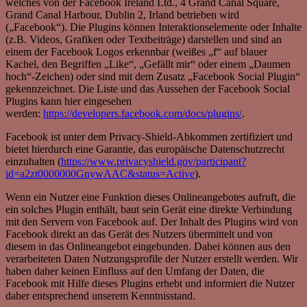
welches von der Facebook Ireland Ltd., 4 Grand Canal Square,
Grand Canal Harbour, Dublin 2, Irland betrieben wird
(„Facebook“). Die Plugins können Interaktionselemente oder Inhalte
(z.B. Videos, Grafiken oder Textbeiträge) darstellen und sind an
einem der Facebook Logos erkennbar (weißes „f“ auf blauer
Kachel, den Begriffen „Like“, „Gefällt mir“ oder einem „Daumen
hoch“-Zeichen) oder sind mit dem Zusatz „Facebook Social Plugin“
gekennzeichnet. Die Liste und das Aussehen der Facebook Social
Plugins kann hier eingesehen
werden:
https://developers.facebook.com/docs/plugins/
.
Facebook ist unter dem Privacy-Shield-Abkommen zertifiziert und
bietet hierdurch eine Garantie, das europäische Datenschutzrecht
einzuhalten (
https://www.privacyshield.gov/participant?
id=a2zt0000000GnywAAC&status=Active
).
Wenn ein Nutzer eine Funktion dieses Onlineangebotes aufruft, die
ein solches Plugin enthält, baut sein Gerät eine direkte Verbindung
mit den Servern von Facebook auf. Der Inhalt des Plugins wird von
Facebook direkt an das Gerät des Nutzers übermittelt und von
diesem in das Onlineangebot eingebunden. Dabei können aus den
verarbeiteten Daten Nutzungsprofile der Nutzer erstellt werden. Wir
haben daher keinen Einfluss auf den Umfang der Daten, die
Facebook mit Hilfe dieses Plugins erhebt und informiert die Nutzer
daher entsprechend unserem Kenntnisstand.