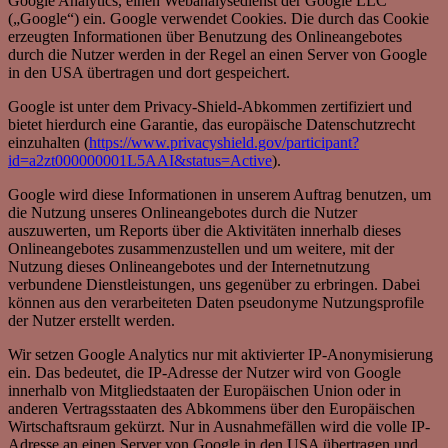
Google Analytics, einen Webanalysedienst der Google LLC
(„Google“) ein. Google verwendet Cookies. Die durch das Cookie
erzeugten Informationen über Benutzung des Onlineangebotes
durch die Nutzer werden in der Regel an einen Server von Google
in den USA übertragen und dort gespeichert.
Google ist unter dem Privacy-Shield-Abkommen zertifiziert und
bietet hierdurch eine Garantie, das europäische Datenschutzrecht
einzuhalten (
https://www.privacyshield.gov/participant?
id=a2zt000000001L5AAI&status=Active
).
Google wird diese Informationen in unserem Auftrag benutzen, um
die Nutzung unseres Onlineangebotes durch die Nutzer
auszuwerten, um Reports über die Aktivitäten innerhalb dieses
Onlineangebotes zusammenzustellen und um weitere, mit der
Nutzung dieses Onlineangebotes und der Internetnutzung
verbundene Dienstleistungen, uns gegenüber zu erbringen. Dabei
können aus den verarbeiteten Daten pseudonyme Nutzungsprofile
der Nutzer erstellt werden.
Wir setzen Google Analytics nur mit aktivierter IP-Anonymisierung
ein. Das bedeutet, die IP-Adresse der Nutzer wird von Google
innerhalb von Mitgliedstaaten der Europäischen Union oder in
anderen Vertragsstaaten des Abkommens über den Europäischen
Wirtschaftsraum gekürzt. Nur in Ausnahmefällen wird die volle IP-
Adresse an einen Server von Google in den USA übertragen und