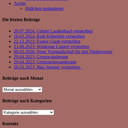
Archiv
Hällchen restaurieren
Die letzten Beiträge
20.07.2024: Günter Laudenbach verstorben
16.03.2024: Rudi Köberlein verstorben
22.12.2023: Eugen Glaab verstorben
23.06.2023: Waldemar Lippert verstorben
06.03.2026: Neue Vorstandschaft für den Förderverein
29.04.2023: Grenzwanderung
29.04.2023: Grenzsteinwanderung
26.03.2023: Max Stenger verstorben.
Beiträge nach Monat
Beiträge
nach
Monat
Beiträge nach Kategorien
Beiträge
nach
Kategorien
Kontakt