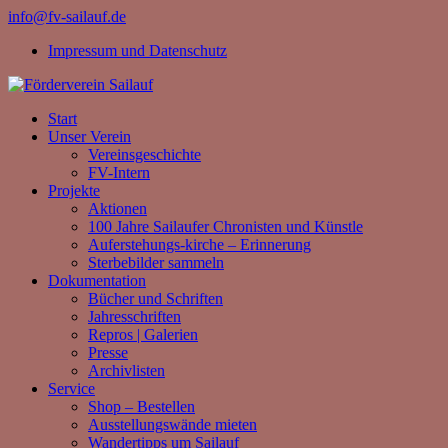
info@fv-sailauf.de
Impressum und Datenschutz
Start
Unser Verein
Vereinsgeschichte
FV-Intern
Projekte
Aktionen
100 Jahre Sailaufer Chronisten und Künstle
Auferstehungs-kirche – Erinnerung
Sterbebilder sammeln
Dokumentation
Bücher und Schriften
Jahresschriften
Repros | Galerien
Presse
Archivlisten
Service
Shop – Bestellen
Ausstellungswände mieten
Wandertipps um Sailauf