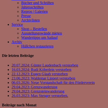
Bücher und Schriften
Jahresschriften
Repros | Galerien
Presse
Archivlisten
Service
Shop – Bestellen
Ausstellungswände mieten
Wandertipps um Sailauf
Archiv
Hällchen restaurieren
Die letzten Beiträge
20.07.2024: Günter Laudenbach verstorben
16.03.2024: Rudi Köberlein verstorben
22.12.2023: Eugen Glaab verstorben
23.06.2023: Waldemar Lippert verstorben
06.03.2026: Neue Vorstandschaft für den Förderverein
29.04.2023: Grenzwanderung
29.04.2023: Grenzsteinwanderung
26.03.2023: Max Stenger verstorben.
Beiträge nach Monat